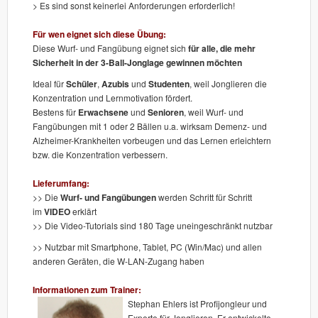
> Es sind sonst keinerlei Anforderungen erforderlich!
Für wen eignet sich diese Übung:
Diese Wurf- und Fangübung eignet sich
für alle, die mehr
Sicherheit in der 3-Ball-Jonglage gewinnen möchten
Ideal für
Schüler
,
Azubis
und
Studenten
, weil Jonglieren die
Konzentration und Lernmotivation fördert.
Bestens für
Erwachsene
und
Senioren
, weil Wurf- und
Fangübungen mit 1 oder 2 Bällen u.a. wirksam Demenz- und
Alzheimer-Krankheiten vorbeugen und das Lernen erleichtern
bzw. die Konzentration verbessern.
Lieferumfang:
>> Die
Wurf- und Fangübungen
werden Schritt für Schritt
im
VIDEO
erklärt
>> Die Video-Tutorials sind 180 Tage uneingeschränkt nutzbar
>> Nutzbar mit Smartphone, Tablet, PC (Win/Mac) und allen
anderen Geräten, die W-LAN-Zugang haben
Informationen zum Trainer:
Stephan Ehlers ist Profijongleur und
Experte für Jonglieren. Er entwickelte