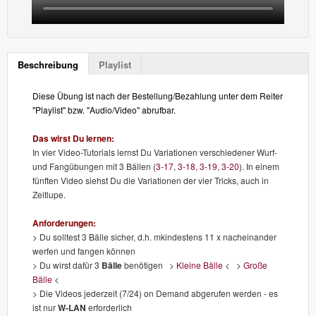
Beschreibung
Playlist
Diese Übung ist nach der Bestellung/Bezahlung unter dem Reiter
"Playlist" bzw. "Audio/Video" abrufbar.
Das wirst Du lernen:
In vier Video-Tutorials lernst Du Variationen verschiedener Wurf-
und Fangübungen mit 3 Bällen (
3-17
,
3-18
,
3-19
,
3-20
). In einem
fünften Video siehst Du die Variationen der vier Tricks, auch in
Zeitlupe.
Anforderungen:
> Du solltest 3 Bälle sicher, d.h. mkindestens 11 x nacheinander
werfen und fangen können
> Du wirst dafür 3
Bälle
benötigen >
Kleine Bälle
< >
Große
Bälle
<
> Die Videos jederzeit (7/24) on Demand abgerufen werden - es
ist nur
W-LAN
erforderlich