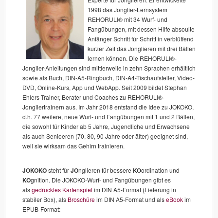
1998 das Jonglier-Lernsystem
REHORULI
® mit 34 Wurf- und
Fangübungen, mit dessen Hilfe absoulte
Anfänger Schritt für Schritt in verblüffend
kurzer Zeit das Jonglieren mit drei Bällen
lernen können. Die REHORULI®-
Jonglier-Anleitungen sind mittlerweile in zehn Sprachen erhältlich
sowie als Buch, DIN-A5-Ringbuch, DIN-A4-Tischaufsteller, Video-
DVD, Online-Kurs, App und WebApp. Seit 2009 bildet Stephan
Ehlers Trainer, Berater und Coaches zu REHORULI®-
Jongliertrainern aus. Im Jahr 2018 entstand die Idee zu JOKOKO,
d.h. 77 weitere, neue Wurf- und Fangübungen mit 1 und 2 Bällen,
die sowohl für Kinder ab 5 Jahre, Jugendliche und Erwachsene
als auch Senioeren (70, 80, 90 Jahre oder älter) geeignet sind,
weil sie wirksam das Gehirn trainieren.
JOKOKO
steht für
JO
nglieren für bessere
KO
ordination und
KO
gnition. Die JOKOKO-Wurf- und Fangübungen gibt es
als
gedrucktes Kartenspiel
im DIN A5-Format (Lieferung in
stabiler Box), als
Broschüre
im DIN A5-Format und als
eBook
im
EPUB-Format: